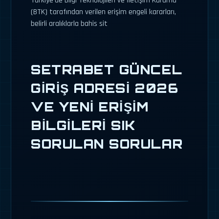
Türkiye'de Bilgi Teknolojileri ve İletişim Kurumu
(BTK) tarafından verilen erişim engeli kararları,
belirli aralıklarla bahis sit
SETRABET GÜNCEL
GIRIŞ ADRESI 2026
VE YENI ERIŞIM
BILGILERI SIK
SORULAN SORULAR