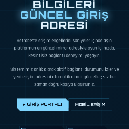
BILGILERI
GÜNCEL GIRIŞ
ADRESI
Setrabet'e erişim engellerini saniyeler içinde aşın;
platformun en güncel mirror adresiyle oyun içi hızda,
kesintisiz bağlantı deneyimi yaşayın.
Sistemimiz anlık olarak aktif bağlantı durumunu izler ve
yeni erişim adresini otomatik olarak günceller; siz her
zaman doğru kapıya ulaşırsınız.
▸ GIRIŞ PORTALI
MOBIL ERIŞIM