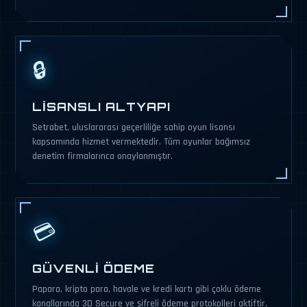
🔒
LISANSLI ALTYAPI
Setrabet, uluslararası geçerliliğe sahip oyun lisansı
kapsamında hizmet vermektedir. Tüm oyunlar bağımsız
denetim firmalarınca onaylanmıştır.
💳
GÜVENLI ÖDEME
Papara, kripto para, havale ve kredi kartı gibi çoklu ödeme
kanallarında 3D Secure ve şifreli ödeme protokolleri aktiftir.