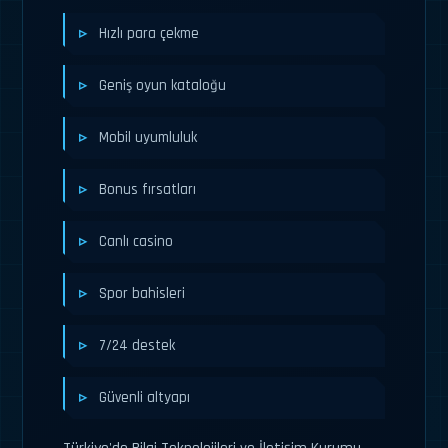
Hızlı para çekme
Geniş oyun kataloğu
Mobil uyumluluk
Bonus fırsatları
Canlı casino
Spor bahisleri
7/24 destek
Güvenli altyapı