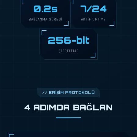
0.2s
7/24
BAĞLANMA SÜRESI
AKTIF UPTIME
256-bit
ŞIFRELEME
// ERİŞİM PROTOKOLÜ
4 ADIMDA BAĞLAN