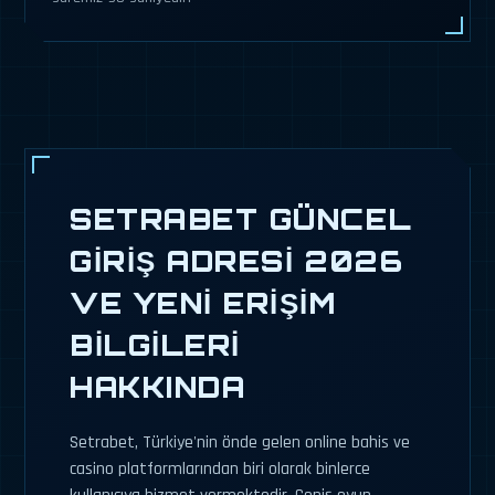
SETRABET GÜNCEL
GIRIŞ ADRESI 2026
VE YENI ERIŞIM
BILGILERI
HAKKINDA
Setrabet, Türkiye'nin önde gelen online bahis ve
casino platformlarından biri olarak binlerce