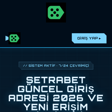
GIRIŞ YAP ▸
// SİSTEM AKTİF · 7/24 ÇEVRİMİÇİ
SETRABET
GÜNCEL GIRIŞ
ADRESI 2026 VE
YENI ERIŞIM