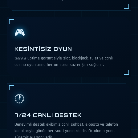
🎮
KESINTISIZ OYUN
%99.9 uptime garantisiyle slot, blackjack, rulet ve canlı
casino oyunlarına her an sorunsuz erişim sağlanır.
🕐
7/24 CANLI DESTEK
Deneyimli destek ekibimiz canlı sohbet, e-posta ve telefon
kanallarıyla günün her saati yanınızdadır. Ortalama yanıt
süremiz 90 saniyedir.